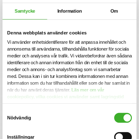
yrkesroll och på ett personligt plan. Du får tillgång till vårt
stora nätverk av intressanta företag och uppdragsgivare
Samtycke
Information
Om
och därmed en unik möjlighet att ta din karriär till nästa
steg.
Vi på SJR bryr oss om vår personal och tillsammans med
Denna webbplats använder cookies
oss får du en långsiktig partner som ger dig trygghet och
Vi använder enhetsidentifierare för att anpassa innehållet och
stöd. Vi är lyhörda för dina behov och du kommer att ha
annonserna till användarna, tillhandahålla funktioner för sociala
en nära relation med din konsultchef som stöttar dig i din
medier och analysera vår trafik. Vi vidarebefordrar även sådana
utveckling.
identifierare och annan information från din enhet till de sociala
medier och annons- och analysföretag som vi samarbetar
med. Dessa kan i sin tur kombinera informationen med annan
Se lediga jobb
information som du har tillhandahållit eller som de har samlat in
när du har använt deras tjänster.
Läs mer om vår
cookiepolicy, vilka cookies vi använder samt lagringstid
här.
Samtyckesval
Om SJR
Nödvändig
SJR är ett av Sveriges ledande och mest erfarna bolag
inom rekrytering och konsultlösningar. Ända sedan starten
1993 har vi varit specialiserade inom såväl
Inställningar