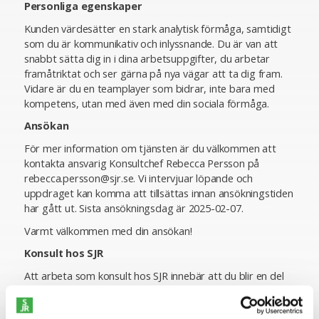
Personliga egenskaper
Kunden värdesätter en stark analytisk förmåga, samtidigt
som du är kommunikativ och inlyssnande. Du är van att
snabbt sätta dig in i dina arbetsuppgifter, du arbetar
framåtriktat och ser gärna på nya vägar att ta dig fram.
Vidare är du en teamplayer som bidrar, inte bara med
kompetens, utan med även med din sociala förmåga.
Ansökan
För mer information om tjänsten är du välkommen att
kontakta ansvarig Konsultchef Rebecca Persson på
rebecca.persson@sjr.se. Vi intervjuar löpande och
uppdraget kan komma att tillsättas innan ansökningstiden
har gått ut. Sista ansökningsdag är 2025-02-07.
Varmt välkommen med din ansökan!
Konsult hos SJR
Att arbeta som konsult hos SJR innebär att du blir en del
av en dedikerad organisation med kompetens att ge dig
perfekta förutsättningar att utvecklas både inom din