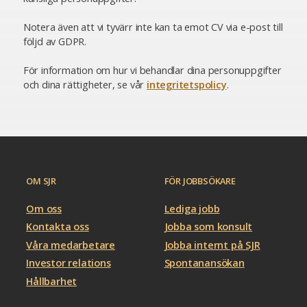
Notera även att vi tyvärr inte kan ta emot CV via e-post till
följd av GDPR.
För information om hur vi behandlar dina personuppgifter
och dina rättigheter, se vår
integritetspolicy
.
OM SJR
FÖR JOBBSÖKARE
Om oss
Lediga jobb
Kontakta oss
Jobba som konsult
Våra medarbetare
Jobba internt på SJR
Investor relations
Spontanansökan
Hållbarhet