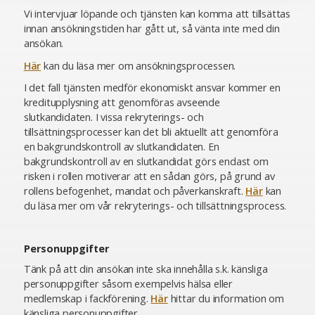
Vi intervjuar löpande och tjänsten kan komma att tillsättas
innan ansökningstiden har gått ut, så vänta inte med din
ansökan.
Här
kan du läsa mer om ansökningsprocessen.
I det fall tjänsten medför ekonomiskt ansvar kommer en
kreditupplysning att genomföras avseende
slutkandidaten. I vissa rekryterings- och
tillsättningsprocesser kan det bli aktuellt att genomföra
en bakgrundskontroll av slutkandidaten. En
bakgrundskontroll av en slutkandidat görs endast om
risken i rollen motiverar att en sådan görs, på grund av
rollens befogenhet, mandat och påverkanskraft.
Här
kan
du läsa mer om vår rekryterings- och tillsättningsprocess.
Personuppgifter
Tänk på att din ansökan inte ska innehålla s.k. känsliga
personuppgifter såsom exempelvis hälsa eller
medlemskap i fackförening.
Här
hittar du information om
känsliga personuppgifter.