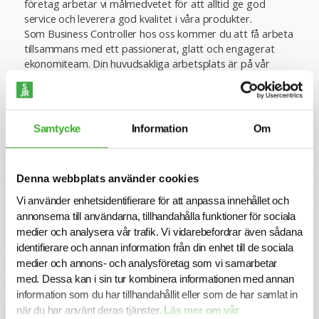
företag arbetar vi målmedvetet för att alltid ge god
service och leverera god kvalitet i våra produkter.
Som Business Controller hos oss kommer du att få arbeta
tillsammans med ett passionerat, glatt och engagerat
ekonomiteam. Din huvudsakliga arbetsplats är på vår
tillverkningsenhet i Sjöbo.
Om företaget
Nordvalls Etikett AB grundades år 1907 och är idag
Samtycke
Information
Om
Skandinaviens ledande leverantör av etiketter.
Idag jobbar runt 220 engagerade medarbetare vid någon
av våra tre enheter i Sjöbo, Bjuv och Mölnlycke.
Denna webbplats använder cookies
Tillsammans med våra utländska dotterbolag i Norge,
Tyskland och Storbritannien är vi 300 anställda. Nordvalls
Vi använder enhetsidentifierare för att anpassa innehållet och
är ett tryckeri med mångårig erfarenhet som värdesätter
annonserna till användarna, tillhandahålla funktioner för sociala
långsiktiga relationer och samarbeten. Vår tillverkning
medier och analysera vår trafik. Vi vidarebefordrar även sådana
omfattar alla typer av självhäftande etiketter; från
identifierare och annan information från din enhet till de sociala
kvalificerade flerfärgsetiketter för dekor och profilering till
medier och annons- och analysföretag som vi samarbetar
otryckta etiketter för tilltryck i skrivare. Bland våra kunder
med. Dessa kan i sin tur kombinera informationen med annan
finns såväl stora livsmedelsföretag som
information som du har tillhandahållit eller som de har samlat in
läkemedelstillverkare, tillverkare av produkter för skönhet
när du har använt deras tjänster.
Läs mer om vår
och kosmetik, e-handelsföretag till mindre lokala