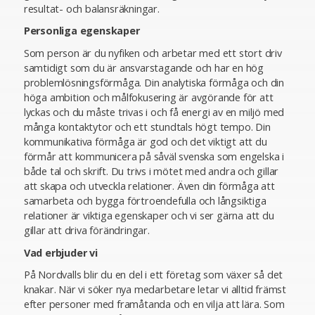
resultat- och balansräkningar.
Personliga egenskaper
Som person är du nyfiken och arbetar med ett stort driv
samtidigt som du är ansvarstagande och har en hög
problemlösningsförmåga. Din analytiska förmåga och din
höga ambition och målfokusering är avgörande för att
lyckas och du måste trivas i och få energi av en miljö med
många kontaktytor och ett stundtals högt tempo. Din
kommunikativa förmåga är god och det viktigt att du
förmår att kommunicera på såväl svenska som engelska i
både tal och skrift. Du trivs i mötet med andra och gillar
att skapa och utveckla relationer. Även din förmåga att
samarbeta och bygga förtroendefulla och långsiktiga
relationer är viktiga egenskaper och vi ser gärna att du
gillar att driva förändringar.
Vad erbjuder vi
På Nordvalls blir du en del i ett företag som växer så det
knakar. När vi söker nya medarbetare letar vi alltid främst
efter personer med framåtanda och en vilja att lära. Som