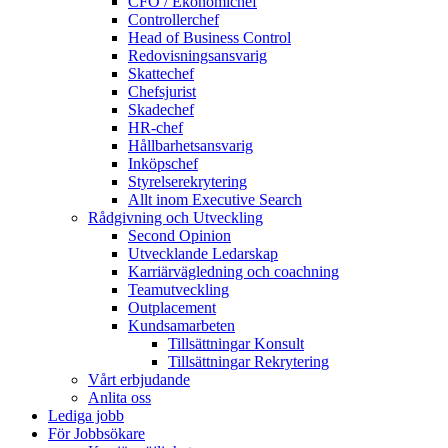
CFO / Ekonomichef
Controllerchef
Head of Business Control
Redovisningsansvarig
Skattechef
Chefsjurist
Skadechef
HR-chef
Hållbarhetsansvarig
Inköpschef
Styrelserekrytering
Allt inom Executive Search
Rådgivning och Utveckling
Second Opinion
Utvecklande Ledarskap
Karriärvägledning och coachning
Teamutveckling
Outplacement
Kundsamarbeten
Tillsättningar Konsult
Tillsättningar Rekrytering
Vårt erbjudande
Anlita oss
Lediga jobb
För Jobbsökare