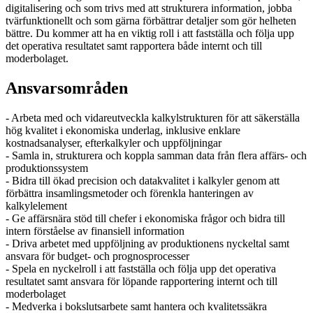
digitalisering och som trivs med att strukturera information, jobba
tvärfunktionellt och som gärna förbättrar detaljer som gör helheten
bättre. Du kommer att ha en viktig roll i att fastställa och följa upp
det operativa resultatet samt rapportera både internt och till
moderbolaget.
Ansvarsområden
- Arbeta med och vidareutveckla kalkylstrukturen för att säkerställa
hög kvalitet i ekonomiska underlag, inklusive enklare
kostnadsanalyser, efterkalkyler och uppföljningar
- Samla in, strukturera och koppla samman data från flera affärs- och
produktionssystem
- Bidra till ökad precision och datakvalitet i kalkyler genom att
förbättra insamlingsmetoder och förenkla hanteringen av
kalkylelement
- Ge affärsnära stöd till chefer i ekonomiska frågor och bidra till
intern förståelse av finansiell information
- Driva arbetet med uppföljning av produktionens nyckeltal samt
ansvara för budget- och prognosprocesser
- Spela en nyckelroll i att fastställa och följa upp det operativa
resultatet samt ansvara för löpande rapportering internt och till
moderbolaget
- Medverka i bokslutsarbete samt hantera och kvalitetssäkra