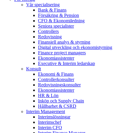
Vår specialisering
Bank & Finans
Försäkring & Pension
CFO & Ekonomiledning
Seniora specialister
Controllers
Redovisning
Finansiell analys & styrning
Digital utveckling och ekonomistyrning
Finance project managers
Ekonomiassistenter
Executive & Interim ledarskap
Konsult
Ekonomi & Finans
Controllerkonsulter
Redovisningskonsulter
Ekonomiassistenter
HR & Lön
Inköp och Supply Chain
Hållbarhet & CSRD
Interim Management
Interimslösningar
Interimschef
Interim CFO
Interim Finance Manager