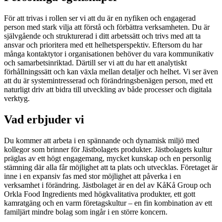
För att trivas i rollen ser vi att du är en nyfiken och engagerad
person med stark vilja att förstå och förbättra verksamheten. Du är
självgående och strukturerad i ditt arbetssätt och trivs med att ta
ansvar och prioritera med ett helhetsperspektiv. Eftersom du har
många kontaktytor i organisationen behöver du vara kommunikativ
och samarbetsinriktad. Därtill ser vi att du har ett analytiskt
förhållningssätt och kan växla mellan detaljer och helhet. Vi ser även
att du är systemintresserad och förändringsbenägen person, med ett
naturligt driv att bidra till utveckling av både processer och digitala
verktyg.
Vad erbjuder vi
Du kommer att arbeta i en spännande och dynamisk miljö med
kollegor som brinner för Jästbolagets produkter. Jästbolagets kultur
präglas av ett högt engagemang, mycket kunskap och en personlig
stämning där alla får möjlighet att ta plats och utvecklas. Företaget är
inne i en expansiv fas med stor möjlighet att påverka i en
verksamhet i förändring. Jästbolaget är en del av KåKå Group och
Orkla Food Ingredients med högkvalitativa produkter, ett gott
kamratgäng och en varm företagskultur – en fin kombination av ett
familjärt mindre bolag som ingår i en större koncern.