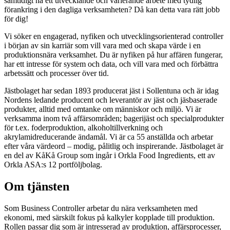
samtidigt ha ett utvecklande och varierande arbete med tydlig
förankring i den dagliga verksamheten? Då kan detta vara rätt jobb
för dig!
Vi söker en engagerad, nyfiken och utvecklingsorienterad controller
i början av sin karriär som vill vara med och skapa värde i en
produktionsnära verksamhet. Du är nyfiken på hur affären fungerar,
har ett intresse för system och data, och vill vara med och förbättra
arbetssätt och processer över tid.
Jästbolaget har sedan 1893 producerat jäst i Sollentuna och är idag
Nordens ledande producent och leverantör av jäst och jäsbaserade
produkter, alltid med omtanke om människor och miljö. Vi är
verksamma inom två affärsområden; bagerijäst och specialprodukter
för t.ex. foderproduktion, alkoholtillverkning och
akrylamidreducerande ändamål. Vi är ca 55 anställda och arbetar
efter våra värdeord – modig, pålitlig och inspirerande. Jästbolaget är
en del av KåKå Group som ingår i Orkla Food Ingredients, ett av
Orkla ASA:s 12 portföljbolag.
Om tjänsten
Som Business Controller arbetar du nära verksamheten med
ekonomi, med särskilt fokus på kalkyler kopplade till produktion.
Rollen passar dig som är intresserad av produktion, affärsprocesser,