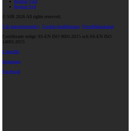
Region Väst
Region Syd
© SJR 2026 All rights reserved.
Vår integritetspolicy
Cookie-inställningar
Visselblåsarkanal
Certifierade enligt: SS-EN ISO 9001:2015 och SS-EN ISO
14001:2015
LinkedIn
Instagram
Facebook