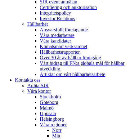
SJR event anmälan
Certifiering och auktorisation
Integritetspolicy
Investor Relations
Hållbarhet
Ansvarsfullt företagande
Våra medarbetare
Våra kandidater
Klimatsmart verksamhet
Hållbarhetsrapporter
Över 30 år av hållbar framgång
Vårt bidrag till FN:s globala mål för hållbar
utveckling
Artiklar om vårt hållbarhetsarbete
Kontakta oss
Anlita SJR
Våra kontor
Stockholm
Göteborg
Malmö
Uppsala
Helsingborg
Våra regioner
Norr
Mitt