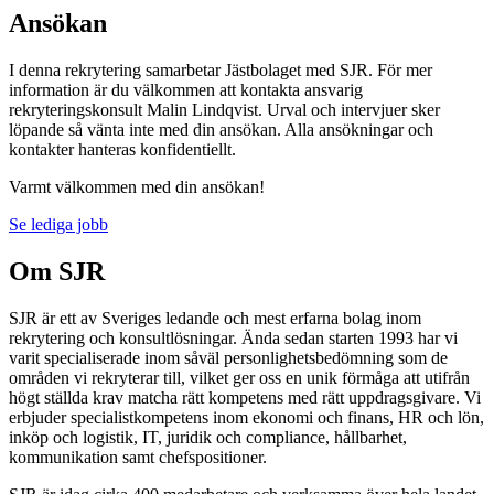
Ansökan
I denna rekrytering samarbetar Jästbolaget med SJR. För mer
information är du välkommen att kontakta ansvarig
rekryteringskonsult Malin Lindqvist. Urval och intervjuer sker
löpande så vänta inte med din ansökan. Alla ansökningar och
kontakter hanteras konfidentiellt.
Varmt välkommen med din ansökan!
Se lediga jobb
Om SJR
SJR är ett av Sveriges ledande och mest erfarna bolag inom
rekrytering och konsultlösningar. Ända sedan starten 1993 har vi
varit specialiserade inom såväl personlighetsbedömning som de
områden vi rekryterar till, vilket ger oss en unik förmåga att utifrån
högt ställda krav matcha rätt kompetens med rätt uppdragsgivare. Vi
erbjuder specialistkompetens inom ekonomi och finans, HR och lön,
inköp och logistik, IT, juridik och compliance, hållbarhet,
kommunikation samt chefspositioner.