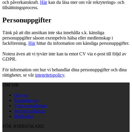
och påverkanskraft.
Här
kan du läsa mer om vår rekryterings- och
tillsättningsprocess.
Personuppgifter
Tänk på att din ansökan inte ska innehålla s.k. känsliga
personuppgifter såsom exempelvis hälsa eller medlemskap i
fackförening.
Här
hittar du information om känsliga personuppgifter.
Notera även att vi tyvärr inte kan ta emot CV via e-post till följd av
GDPR.
För information om hur vi behandlar dina personuppgifter och dina
rättigheter, se vår
integritetspolicy
.
OM SJR
Om oss
Kontakta oss
Våra medarbetare
Investor relations
Hållbarhet
FÖR JOBBSÖKARE