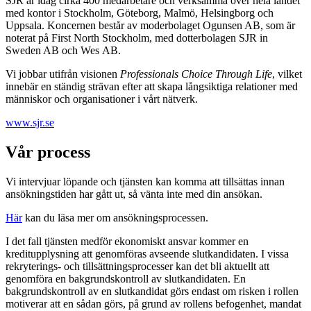
SJR är idag cirka 400 medarbetare och verksamma över hela landet
med kontor i Stockholm, Göteborg, Malmö, Helsingborg och
Uppsala. Koncernen består av moderbolaget Ogunsen AB, som är
noterat på First North Stockholm, med dotterbolagen SJR in
Sweden AB och Wes AB.
Vi jobbar utifrån visionen
Professionals Choice Through Life
, vilket
innebär en ständig strävan efter att skapa långsiktiga relationer med
människor och organisationer i vårt nätverk.
www.sjr.se
Vår process
Vi intervjuar löpande och tjänsten kan komma att tillsättas innan
ansökningstiden har gått ut, så vänta inte med din ansökan.
Här
kan du läsa mer om ansökningsprocessen.
I det fall tjänsten medför ekonomiskt ansvar kommer en
kreditupplysning att genomföras avseende slutkandidaten. I vissa
rekryterings- och tillsättningsprocesser kan det bli aktuellt att
genomföra en bakgrundskontroll av slutkandidaten. En
bakgrundskontroll av en slutkandidat görs endast om risken i rollen
motiverar att en sådan görs, på grund av rollens befogenhet, mandat