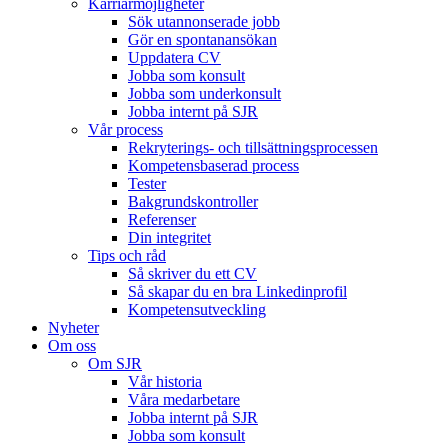
Karriärmöjligheter
Sök utannonserade jobb
Gör en spontanansökan
Uppdatera CV
Jobba som konsult
Jobba som underkonsult
Jobba internt på SJR
Vår process
Rekryterings- och tillsättningsprocessen
Kompetensbaserad process
Tester
Bakgrundskontroller
Referenser
Din integritet
Tips och råd
Så skriver du ett CV
Så skapar du en bra Linkedinprofil
Kompetensutveckling
Nyheter
Om oss
Om SJR
Vår historia
Våra medarbetare
Jobba internt på SJR
Jobba som konsult