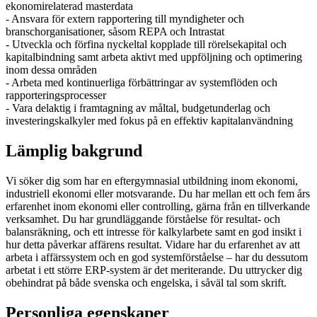
ekonomirelaterad masterdata
- Ansvara för extern rapportering till myndigheter och
branschorganisationer, såsom REPA och Intrastat
- Utveckla och förfina nyckeltal kopplade till rörelsekapital och
kapitalbindning samt arbeta aktivt med uppföljning och optimering
inom dessa områden
- Arbeta med kontinuerliga förbättringar av systemflöden och
rapporteringsprocesser
- Vara delaktig i framtagning av måltal, budgetunderlag och
investeringskalkyler med fokus på en effektiv kapitalanvändning
Lämplig bakgrund
Vi söker dig som har en eftergymnasial utbildning inom ekonomi,
industriell ekonomi eller motsvarande. Du har mellan ett och fem års
erfarenhet inom ekonomi eller controlling, gärna från en tillverkande
verksamhet. Du har grundläggande förståelse för resultat- och
balansräkning, och ett intresse för kalkylarbete samt en god insikt i
hur detta påverkar affärens resultat. Vidare har du erfarenhet av att
arbeta i affärssystem och en god systemförståelse – har du dessutom
arbetat i ett större ERP-system är det meriterande. Du uttrycker dig
obehindrat på både svenska och engelska, i såväl tal som skrift.
Personliga egenskaper