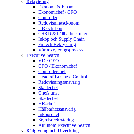
Rekrytering
Ekonomi & Finans
Ekonomichef / CFO
Controller
Redovisningsekonom
HR och Lön
CSRD & hållbarhetsroller
Inköp och Supply Chain
Fintech Rekrytering
Vår rekryteringsprocess
Executive Search
VD / CEO
CFO / Ekonomichef
Controllerchef
Head of Business Control
Redovisningsansvarig
Skattechef
Chefsjurist
Skadechef
HR-chef
Hållbarhetsansvarig
Inköpschef
Styrelserekrytering
Allt inom Executive Search
Rådgivning och Utveckling