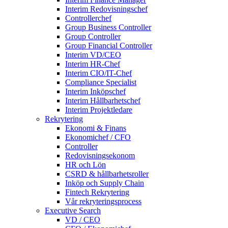
Interim Redovisningschef
Controllerchef
Group Business Controller
Group Controller
Group Financial Controller
Interim VD/CEO
Interim HR-Chef
Interim CIO/IT-Chef
Compliance Specialist
Interim Inköpschef
Interim Hållbarhetschef
Interim Projektledare
Rekrytering
Ekonomi & Finans
Ekonomichef / CFO
Controller
Redovisningsekonom
HR och Lön
CSRD & hållbarhetsroller
Inköp och Supply Chain
Fintech Rekrytering
Vår rekryteringsprocess
Executive Search
VD / CEO