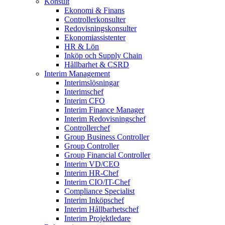
Konsult
Ekonomi & Finans
Controllerkonsulter
Redovisningskonsulter
Ekonomiassistenter
HR & Lön
Inköp och Supply Chain
Hållbarhet & CSRD
Interim Management
Interimslösningar
Interimschef
Interim CFO
Interim Finance Manager
Interim Redovisningschef
Controllerchef
Group Business Controller
Group Controller
Group Financial Controller
Interim VD/CEO
Interim HR-Chef
Interim CIO/IT-Chef
Compliance Specialist
Interim Inköpschef
Interim Hållbarhetschef
Interim Projektledare