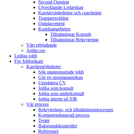
Second Opinion
Utvecklande Ledarskap
Karriärvägledning och coachning
Teamutveckling
Outplacement
Kundsamarbeten
Tillsättningar Konsult
Tillsättningar Rekrytering
Vårt erbjudande
Anlita oss
Lediga jobb
För Jobbsökare
Karriärmöjligheter
Sök utannonserade jobb
Gör en spontanansökan
Uppdatera CV
Jobba som konsult
Jobba som underkonsult
Jobba internt på SJR
Vår process
Rekryterings- och tillsättningsprocessen
Kompetensbaserad process
Tester
Bakgrundskontroller
Referenser