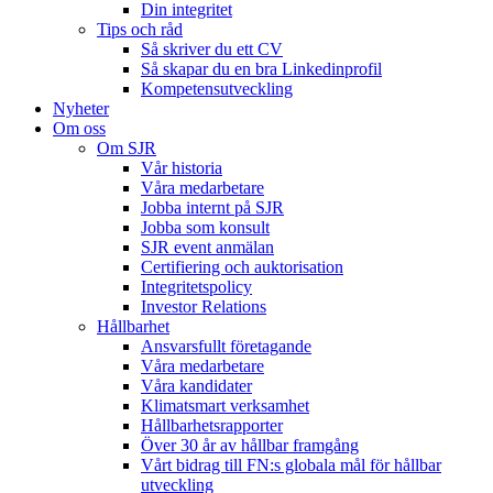
Din integritet
Tips och råd
Så skriver du ett CV
Så skapar du en bra Linkedinprofil
Kompetensutveckling
Nyheter
Om oss
Om SJR
Vår historia
Våra medarbetare
Jobba internt på SJR
Jobba som konsult
SJR event anmälan
Certifiering och auktorisation
Integritetspolicy
Investor Relations
Hållbarhet
Ansvarsfullt företagande
Våra medarbetare
Våra kandidater
Klimatsmart verksamhet
Hållbarhetsrapporter
Över 30 år av hållbar framgång
Vårt bidrag till FN:s globala mål för hållbar
utveckling