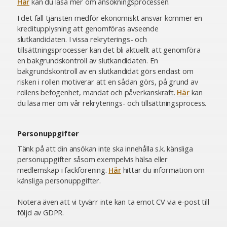
Här
kan du läsa mer om ansökningsprocessen.
I det fall tjänsten medför ekonomiskt ansvar kommer en
kreditupplysning att genomföras avseende
slutkandidaten. I vissa rekryterings- och
tillsättningsprocesser kan det bli aktuellt att genomföra
en bakgrundskontroll av slutkandidaten. En
bakgrundskontroll av en slutkandidat görs endast om
risken i rollen motiverar att en sådan görs, på grund av
rollens befogenhet, mandat och påverkanskraft.
Här
kan
du läsa mer om vår rekryterings- och tillsättningsprocess.
Personuppgifter
Tänk på att din ansökan inte ska innehålla s.k. känsliga
personuppgifter såsom exempelvis hälsa eller
medlemskap i fackförening.
Här
hittar du information om
känsliga personuppgifter.
Notera även att vi tyvärr inte kan ta emot CV via e-post till
följd av GDPR.