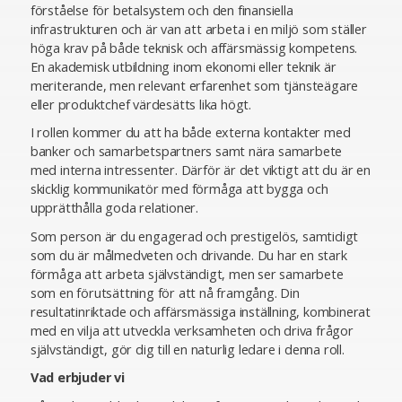
förståelse för betalsystem och den finansiella
infrastrukturen och är van att arbeta i en miljö som ställer
höga krav på både teknisk och affärsmässig kompetens.
En akademisk utbildning inom ekonomi eller teknik är
meriterande, men relevant erfarenhet som tjänsteägare
eller produktchef värdesätts lika högt.
I rollen kommer du att ha både externa kontakter med
banker och samarbetspartners samt nära samarbete
med interna intressenter. Därför är det viktigt att du är en
skicklig kommunikatör med förmåga att bygga och
upprätthålla goda relationer.
Som person är du engagerad och prestigelös, samtidigt
som du är målmedveten och drivande. Du har en stark
förmåga att arbeta självständigt, men ser samarbete
som en förutsättning för att nå framgång. Din
resultatinriktade och affärsmässiga inställning, kombinerat
med en vilja att utveckla verksamheten och driva frågor
självständigt, gör dig till en naturlig ledare i denna roll.
Vad erbjuder vi