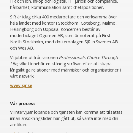
HR och lön, inköp och logistik, IT, juridik och compliance,
hållbarhet, kommunikation samt chefspositioner.
SJR är idag cirka 400 medarbetare och verksamma över
hela landet med kontor i Stockholm, Göteborg, Malmö,
Helsingborg och Uppsala. Koncernen består av
moderbolaget Ogunsen AB, som är noterat på First
North Stockholm, med dotterbolagen SJR in Sweden AB
och Wes AB.
Vi jobbar utifrån visionen
Professionals Choice Through
Life
, vilket innebär en ständig strävan efter att skapa
långsiktiga relationer med människor och organisationer i
vårt nätverk.
www.sjr.se
Vår process
Vi intervjuar löpande och tjänsten kan komma att tillsättas
innan ansökningstiden har gått ut, så vänta inte med din
ansökan.