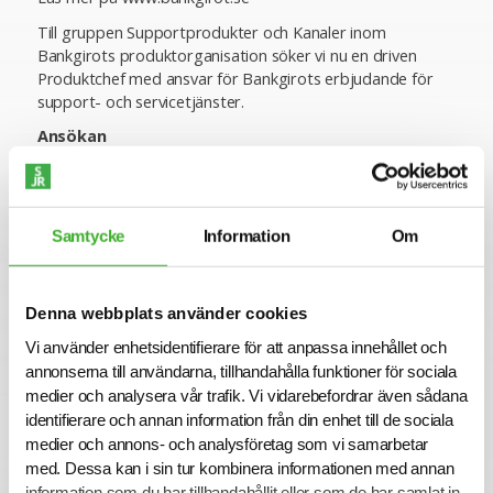
Till gruppen Supportprodukter och Kanaler inom
Bankgirots produktorganisation söker vi nu en driven
Produktchef med ansvar för Bankgirots erbjudande för
support- och servicetjänster.
Ansökan
I denna rekrytering samarbetar Bankgirot med SJR
Executive Search. För mer information är du välkommen
att kontakta Researchkonsult William Lindbom på
Samtycke
Information
Om
William.lindbom@sjr.se eller Seniorkonsult Anders Dareholt
på anders.dareholt@sjr.se. Observera att vi inte tar emot
ansökningar via e-post eller meddelande på LinkedIn.
Denna webbplats använder cookies
Anställning hos Bankgirot omfattas av säkerhetsprövning i
enlighet med säkerhetsskyddslagen (2018:585), vilken
Vi använder enhetsidentifierare för att anpassa innehållet och
kommer att genomföras i samband med rekryteringen.
annonserna till användarna, tillhandahålla funktioner för sociala
medier och analysera vår trafik. Vi vidarebefordrar även sådana
Alla ansökningar och kontakter hanteras konfidentiellt.
identifierare och annan information från din enhet till de sociala
Varmt välkommen med din ansökan!
medier och annons- och analysföretag som vi samarbetar
med. Dessa kan i sin tur kombinera informationen med annan
Om SJR Executive Search
information som du har tillhandahållit eller som de har samlat in