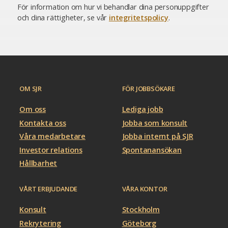
För information om hur vi behandlar dina personuppgifter
och dina rättigheter, se vår
integritetspolicy
.
OM SJR
FÖR JOBBSÖKARE
Om oss
Lediga jobb
Kontakta oss
Jobba som konsult
Våra medarbetare
Jobba internt på SJR
Investor relations
Spontanansökan
Hållbarhet
VÅRT ERBJUDANDE
VÅRA KONTOR
Konsult
Stockholm
Rekrytering
Göteborg