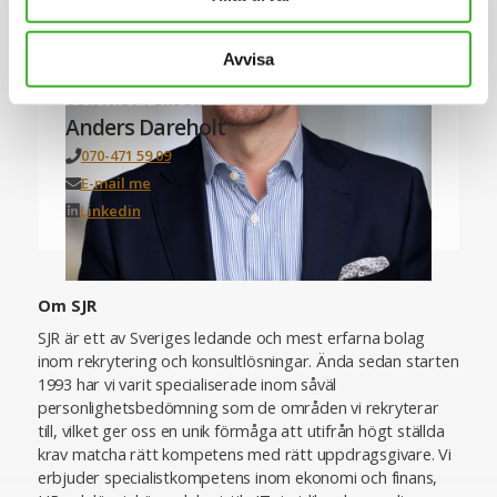
Avvisa
CONTACT PERSON
Anders Dareholt
070-471 59 09
E-mail me
Linkedin
Om SJR
SJR är ett av Sveriges ledande och mest erfarna bolag
inom rekrytering och konsultlösningar. Ända sedan starten
1993 har vi varit specialiserade inom såväl
personlighetsbedömning som de områden vi rekryterar
till, vilket ger oss en unik förmåga att utifrån högt ställda
krav matcha rätt kompetens med rätt uppdragsgivare. Vi
erbjuder specialistkompetens inom ekonomi och finans,