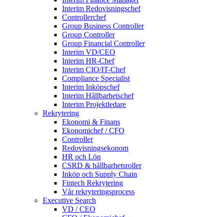
Interim Redovisningschef
Controllerchef
Group Business Controller
Group Controller
Group Financial Controller
Interim VD/CEO
Interim HR-Chef
Interim CIO/IT-Chef
Compliance Specialist
Interim Inköpschef
Interim Hållbarhetschef
Interim Projektledare
Rekrytering
Ekonomi & Finans
Ekonomichef / CFO
Controller
Redovisningsekonom
HR och Lön
CSRD & hållbarhetsroller
Inköp och Supply Chain
Fintech Rekrytering
Vår rekryteringsprocess
Executive Search
VD / CEO