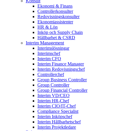
Konsult
Ekonomi & Finans
Controllerkonsulter
Redovisningskonsulter
Ekonomiassistenter
HR & Lön
Inköp och Supply Chain
Hållbarhet & CSRD
Interim Management
Interimslösningar
Interimschef
Interim CFO
Interim Finance Manager
Interim Redovisningschef
Controllerchef
Group Business Controller
Group Controller
Group Financial Controller
Interim VD/CEO
Interim HR-Chef
Interim CIO/IT-Chef
Compliance Specialist
Interim Inköpschef
Interim Hållbarhetschef
Interim Projektledare