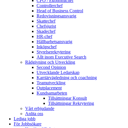
CFO / Ekonomichef
Controllerchef
Head of Business Control
Redovisningsansvarig
Skattechef
Chefsjurist
Skadechef
HR-chef
Hållbarhetsansvarig
Inköpschef
Styrelserekrytering
Allt inom Executive Search
Rådgivning och Utveckling
Second Opinion
Utvecklande Ledarskap
Karriärvägledning och coachning
Teamutveckling
Outplacement
Kundsamarbeten
Tillsättningar Konsult
Tillsättningar Rekrytering
Vårt erbjudande
Anlita oss
Lediga jobb
För Jobbsökare