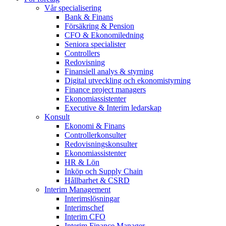
Vår specialisering
Bank & Finans
Försäkring & Pension
CFO & Ekonomiledning
Seniora specialister
Controllers
Redovisning
Finansiell analys & styrning
Digital utveckling och ekonomistyrning
Finance project managers
Ekonomiassistenter
Executive & Interim ledarskap
Konsult
Ekonomi & Finans
Controllerkonsulter
Redovisningskonsulter
Ekonomiassistenter
HR & Lön
Inköp och Supply Chain
Hållbarhet & CSRD
Interim Management
Interimslösningar
Interimschef
Interim CFO
Interim Finance Manager