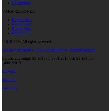
Helsingborg
VÅRA REGIONER
Region Norr
Region Mitt
Region Väst
Region Syd
© SJR 2026 All rights reserved.
Vår integritetspolicy
Cookie-inställningar
Visselblåsarkanal
Certifierade enligt: SS-EN ISO 9001:2015 och SS-EN ISO
14001:2015
LinkedIn
Instagram
Facebook