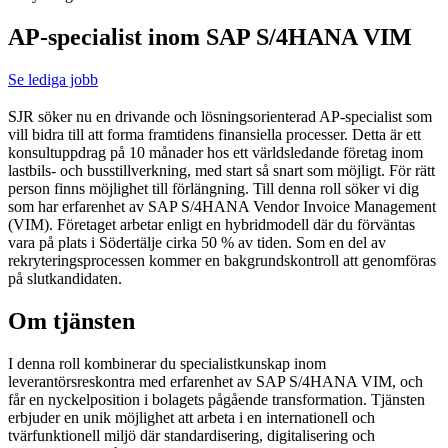
AP-specialist inom SAP S/4HANA VIM
Se lediga jobb
SJR söker nu en drivande och lösningsorienterad AP-specialist som
vill bidra till att forma framtidens finansiella processer. Detta är ett
konsultuppdrag på 10 månader hos ett världsledande företag inom
lastbils- och busstillverkning, med start så snart som möjligt. För rätt
person finns möjlighet till förlängning. Till denna roll söker vi dig
som har erfarenhet av SAP S/4HANA Vendor Invoice Management
(VIM). Företaget arbetar enligt en hybridmodell där du förväntas
vara på plats i Södertälje cirka 50 % av tiden. Som en del av
rekryteringsprocessen kommer en bakgrundskontroll att genomföras
på slutkandidaten.
Om tjänsten
I denna roll kombinerar du specialistkunskap inom
leverantörsreskontra med erfarenhet av SAP S/4HANA VIM, och
får en nyckelposition i bolagets pågående transformation. Tjänsten
erbjuder en unik möjlighet att arbeta i en internationell och
tvärfunktionell miljö där standardisering, digitalisering och