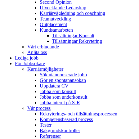
Second Opinion
Utvecklande Ledarskap
Karriärvägledning och coachning
Teamutveckling
Outplacement
Kundsamarbeten
Tillsättningar Konsult
Tillsättningar Rekrytering
Vårt erbjudande
Anlita oss
Lediga jobb
För Jobbsökare
Karriärmöjligheter
Sök utannonserade jobb
Gör en spontanansökan
Uppdatera CV
Jobba som konsult
Jobba som underkonsult
Jobba internt på SJR
Vår process
Rekryterings- och tillsättningsprocessen
Kompetensbaserad process
Tester
Bakgrundskontroller
Referenser