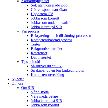
Karriärmöjligheter
Sök utannonserade jobb
Gör en spontanansökan
Uppdatera CV
Jobba som konsult
Jobba som underkonsult
Jobba internt på SJR
Vår process
Rekryterings- och tillsättningsprocessen
Kompetensbaserad process
Tester
Bakgrundskontroller
Referenser
Din integritet
Tips och råd
Så skriver du ett CV
Så skapar du en bra Linkedinprofil
Kompetensutveckling
Nyheter
Om oss
Om SJR
Vår historia
Våra medarbetare
Jobba internt på SJR
Jobba som konsult