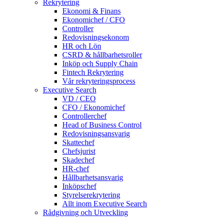
Rekrytering
Ekonomi & Finans
Ekonomichef / CFO
Controller
Redovisningsekonom
HR och Lön
CSRD & hållbarhetsroller
Inköp och Supply Chain
Fintech Rekrytering
Vår rekryteringsprocess
Executive Search
VD / CEO
CFO / Ekonomichef
Controllerchef
Head of Business Control
Redovisningsansvarig
Skattechef
Chefsjurist
Skadechef
HR-chef
Hållbarhetsansvarig
Inköpschef
Styrelserekrytering
Allt inom Executive Search
Rådgivning och Utveckling