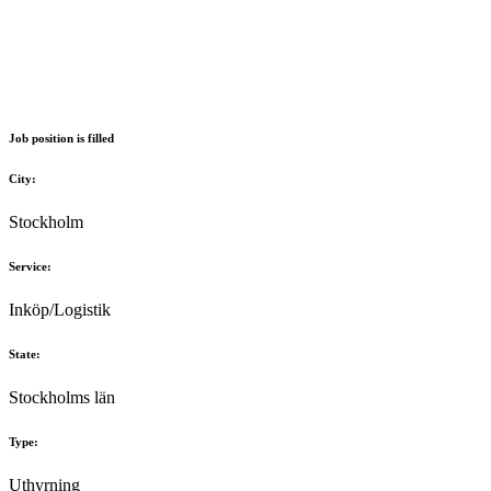
Job position is filled
City:
Stockholm
Service:
Inköp/Logistik
State:
Stockholms län
Type:
Uthyrning