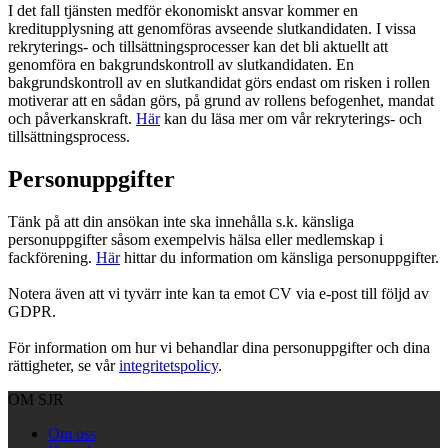
I det fall tjänsten medför ekonomiskt ansvar kommer en
kreditupplysning att genomföras avseende slutkandidaten. I vissa
rekryterings- och tillsättningsprocesser kan det bli aktuellt att
genomföra en bakgrundskontroll av slutkandidaten. En
bakgrundskontroll av en slutkandidat görs endast om risken i rollen
motiverar att en sådan görs, på grund av rollens befogenhet, mandat
och påverkanskraft.
Här
kan du läsa mer om vår rekryterings- och
tillsättningsprocess.
Personuppgifter
Tänk på att din ansökan inte ska innehålla s.k. känsliga
personuppgifter såsom exempelvis hälsa eller medlemskap i
fackförening.
Här
hittar du information om känsliga personuppgifter.
Notera även att vi tyvärr inte kan ta emot CV via e-post till följd av
GDPR.
För information om hur vi behandlar dina personuppgifter och dina
rättigheter, se vår
integritetspolicy
.
OM SJR
Om oss