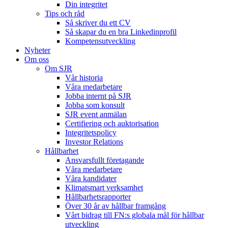
Din integritet
Tips och råd
Så skriver du ett CV
Så skapar du en bra Linkedinprofil
Kompetensutveckling
Nyheter
Om oss
Om SJR
Vår historia
Våra medarbetare
Jobba internt på SJR
Jobba som konsult
SJR event anmälan
Certifiering och auktorisation
Integritetspolicy
Investor Relations
Hållbarhet
Ansvarsfullt företagande
Våra medarbetare
Våra kandidater
Klimatsmart verksamhet
Hållbarhetsrapporter
Över 30 år av hållbar framgång
Vårt bidrag till FN:s globala mål för hållbar
utveckling