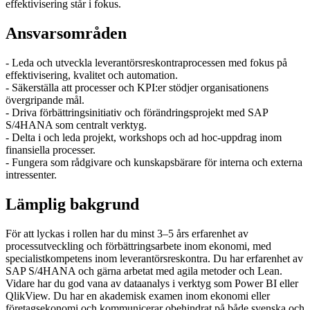
effektivisering står i fokus.
Ansvarsområden
- Leda och utveckla leverantörsreskontraprocessen med fokus på
effektivisering, kvalitet och automation.
- Säkerställa att processer och KPI:er stödjer organisationens
övergripande mål.
- Driva förbättringsinitiativ och förändringsprojekt med SAP
S/4HANA som centralt verktyg.
- Delta i och leda projekt, workshops och ad hoc-uppdrag inom
finansiella processer.
- Fungera som rådgivare och kunskapsbärare för interna och externa
intressenter.
Lämplig bakgrund
För att lyckas i rollen har du minst 3–5 års erfarenhet av
processutveckling och förbättringsarbete inom ekonomi, med
specialistkompetens inom leverantörsreskontra. Du har erfarenhet av
SAP S/4HANA och gärna arbetat med agila metoder och Lean.
Vidare har du god vana av dataanalys i verktyg som Power BI eller
QlikView. Du har en akademisk examen inom ekonomi eller
företagsekonomi och kommunicerar obehindrat på både svenska och