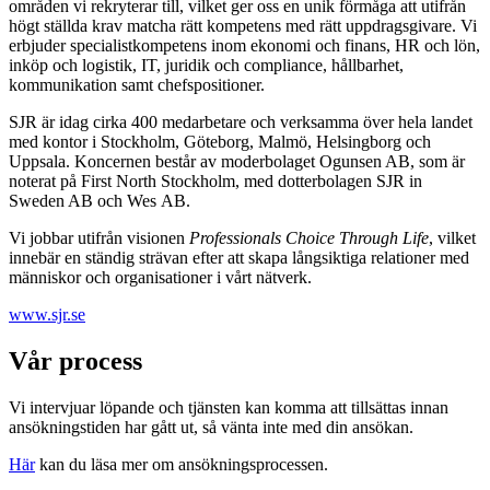
områden vi rekryterar till, vilket ger oss en unik förmåga att utifrån
högt ställda krav matcha rätt kompetens med rätt uppdragsgivare. Vi
erbjuder specialistkompetens inom ekonomi och finans, HR och lön,
inköp och logistik, IT, juridik och compliance, hållbarhet,
kommunikation samt chefspositioner.
SJR är idag cirka 400 medarbetare och verksamma över hela landet
med kontor i Stockholm, Göteborg, Malmö, Helsingborg och
Uppsala. Koncernen består av moderbolaget Ogunsen AB, som är
noterat på First North Stockholm, med dotterbolagen SJR in
Sweden AB och Wes AB.
Vi jobbar utifrån visionen
Professionals Choice Through Life
, vilket
innebär en ständig strävan efter att skapa långsiktiga relationer med
människor och organisationer i vårt nätverk.
www.sjr.se
Vår process
Vi intervjuar löpande och tjänsten kan komma att tillsättas innan
ansökningstiden har gått ut, så vänta inte med din ansökan.
Här
kan du läsa mer om ansökningsprocessen.