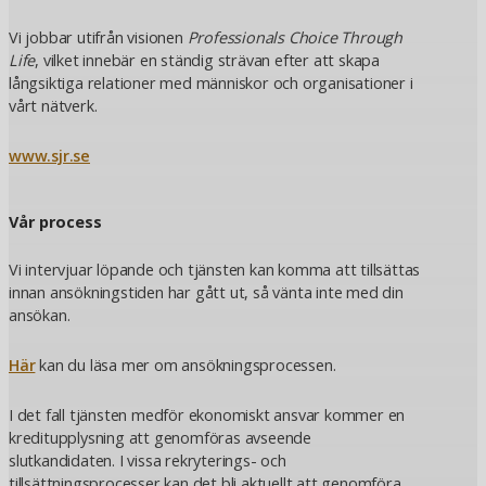
Vi jobbar utifrån visionen
Professionals Choice Through
Life
, vilket innebär en ständig strävan efter att skapa
långsiktiga relationer med människor och organisationer i
vårt nätverk.
www.sjr.se
Vår process
Vi intervjuar löpande och tjänsten kan komma att tillsättas
innan ansökningstiden har gått ut, så vänta inte med din
ansökan.
Här
kan du läsa mer om ansökningsprocessen.
I det fall tjänsten medför ekonomiskt ansvar kommer en
kreditupplysning att genomföras avseende
slutkandidaten. I vissa rekryterings- och
tillsättningsprocesser kan det bli aktuellt att genomföra