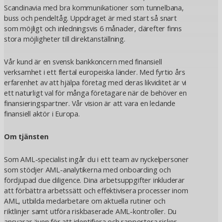
Scandinavia med bra kommunikationer som tunnelbana,
buss och pendeltåg. Uppdraget är med start så snart
som möjligt och inledningsvis 6 månader, därefter finns
stora möjligheter till direktanställning.
Vår kund är en svensk bankkoncern med finansiell
verksamhet i ett flertal europeiska länder. Med fyrtio års
erfarenhet av att hjälpa företag med deras likviditet är vi
ett naturligt val för många företagare när de behöver en
finansieringspartner. Vår vision är att vara en ledande
finansiell aktör i Europa.
Om tjänsten
Som AML-specialist ingår du i ett team av nyckelpersoner
som stödjer AML-analytikerna med onboarding och
fördjupad due diligence. Dina arbetsuppgifter inkluderar
att förbättra arbetssätt och effektivisera processer inom
AML, utbilda medarbetare om aktuella rutiner och
riktlinjer samt utföra riskbaserade AML-kontroller. Du
ansvarar även för att identifiera och rapportera risker,