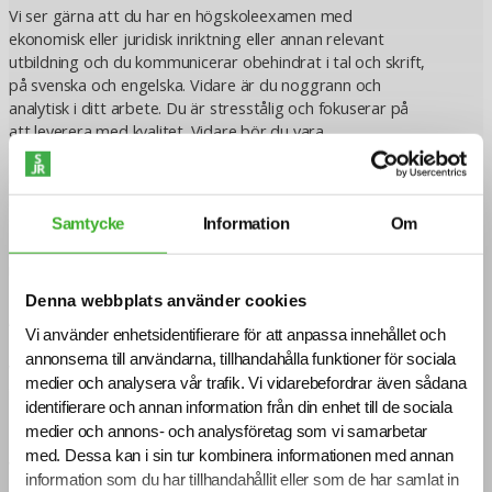
Vi ser gärna att du har en högskoleexamen med
ekonomisk eller juridisk inriktning eller annan relevant
utbildning och du kommunicerar obehindrat i tal och skrift,
på svenska och engelska. Vidare är du noggrann och
analytisk i ditt arbete. Du är stresstålig och fokuserar på
att leverera med kvalitet. Vidare bör du vara
kommunikativ, samarbetsvillig och engagerad. Du har
minst 4 års av liknande relavanta arbetsuppgifter från
bank och du har erfarenhet av att ha arbetat med
transaktionsmonitorering och bedrägerier och har du
Samtycke
Information
Om
arbetat i flera olika roller inom AML är det starkt
meriterande.
Denna webbplats använder cookies
Ansökan
Vi använder enhetsidentifierare för att anpassa innehållet och
annonserna till användarna, tillhandahålla funktioner för sociala
Vi intervjuar löpande och tjänsten kan komma att tillsättas
medier och analysera vår trafik. Vi vidarebefordrar även sådana
innan ansökningstiden har gått ut. Sista ansökningsdag är
identifierare och annan information från din enhet till de sociala
2024-12-31.
medier och annons- och analysföretag som vi samarbetar
med. Dessa kan i sin tur kombinera informationen med annan
Varmt välkommen med din ansökan!
information som du har tillhandahållit eller som de har samlat in