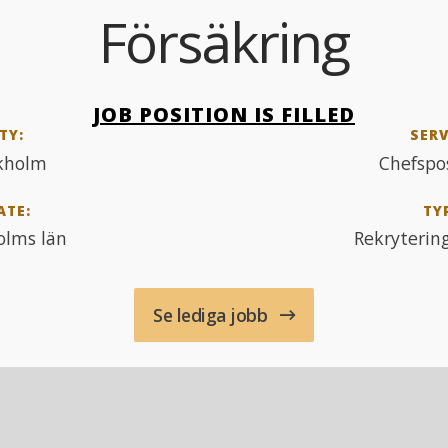
Försäkring
JOB POSITION IS FILLED
TY:
SERV
kholm
Chefspo
ATE:
TY
olms län
Rekryterin
Se lediga jobb