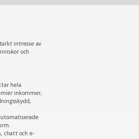
tarkt intresse av
änniskor och
tar hela
premier inkommer,
alningsskydd,
automatiserade
orm.
 chatt och e-