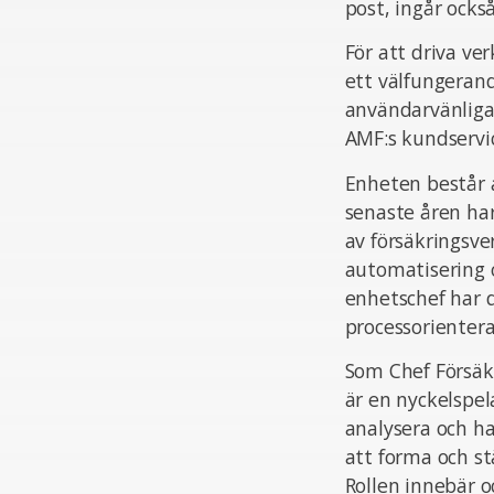
post, ingår ocks
För att driva ve
ett välfungerand
användarvänliga 
AMF:s kundservic
Enheten består a
senaste åren har
av försäkringsv
automatisering 
enhetschef har du
processorientera
Som Chef Försäkr
är en nyckelspel
analysera och han
att forma och st
Rollen innebär 