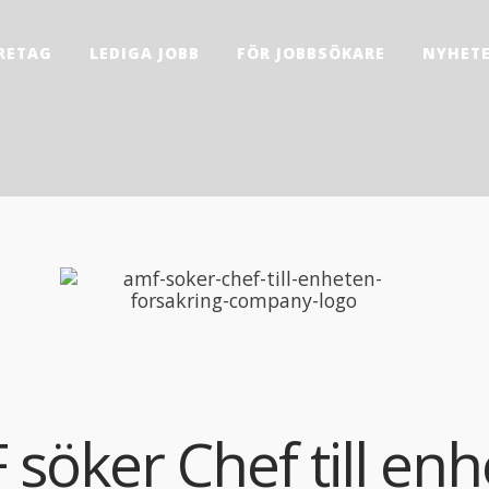
RETAG
LEDIGA JOBB
FÖR JOBBSÖKARE
NYHET
söker Chef till en