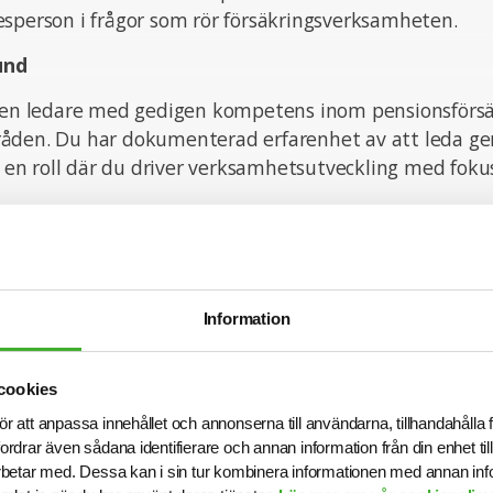
esperson i frågor som rör försäkringsverksamheten.
und
aren ledare med gedigen kompetens inom pensionsförsäk
åden. Du har dokumenterad erfarenhet av att leda g
 i en roll där du driver verksamhetsutveckling med foku
rollen ser vi att du har erfarenhet av:
g av processer inom försäkring eller liknande verksamhe
Information
ormation och utveckling
t, gärna enligt SAFe
cookies
ngsgrupp samt rapportering till vd, styrelse och externa
ör att anpassa innehållet och annonserna till användarna, tillhandahålla 
fordrar även sådana identifierare och annan information från din enhet t
de om du har erfarenhet från en tillståndspliktig verk
betar med. Dessa kan i sin tur kombinera informationen med annan in
kring. Vi ser också att du har en akademisk examen sam