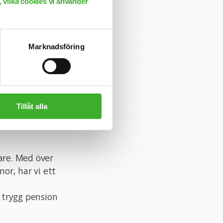
 vilka cookies vi använder
Marknadsföring
den kontext AMF
a välgrundade
e. Du skapar
r en kultur av
ngsarbete och är
Tillåt alla
ledarskap.
are. Med över
nor, har vi ett
a
 trygg pension