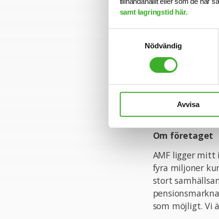
tillhandahållit eller som de har 
erfarenhet av le
samt lagringstid här.
Personliga ege
Samtyckesval
Nödvändig
Som person har d
verkar i. Du är 
beslut. Ditt led
engagemang och 
självledarskap o
Avvisa
öppen för att ko
Om företaget
AMF ligger mitt 
fyra miljoner ku
stort samhällsan
pensionsmarknad
som möjligt. Vi 