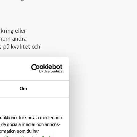
ring eller
enom andra
s på kvalitet och
t
Om
 intressenter
funktioner för sociala medier och
ill de sociala medier och annons-
samhet, särskilt
formation som du har
t flerårig