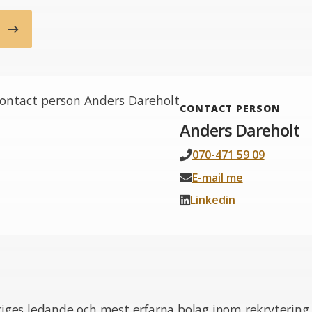
b
CONTACT PERSON
Anders Dareholt
070-471 59 09
E-mail me
Linkedin
eriges ledande och mest erfarna bolag inom rekrytering