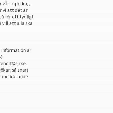
r vårt uppdrag.
 vi att det är
å för ett tydligt
vill att alla ska
 information är
på
eholt@sjr.se.
sökan så snart
ler meddelande