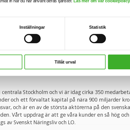
samlat in när du har använt deras tjänster.
Läs mer om vår cookiepolicy,
darskap på strategisk nivå.
nskaper
Inställningar
Statistik
u en naturlig helhetssyn och ett starkt intresse för 
affärsorienterad, analytisk och har en förmåga att fatt
arskap präglas av tydlighet, integritet och gott omdöm
driver resultat genom andra, samtidigt som du främja
ch samarbete. Du har också vana av att driva förändri
Tillåt urval
ntinuerligt utveckla både verksamheten och ditt eget 
i centrala Stockholm och vi är idag cirka 350 medarbet
nder och ett förvaltat kapital på nära 900 miljarder kro
svar, och är en av de största aktörerna på den svensk
en. Vårt uppdrag är att ge våra kunder en så hög och
ägs av Svenskt Näringsliv och LO.