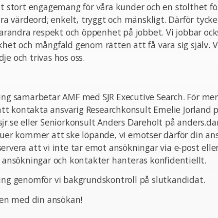
tt stort engagemang för våra kunder och en stolthet fö
åra värdeord; enkelt, tryggt och mänskligt. Därför tycker
 varandra respekt och öppenhet på jobbet. Vi jobbar ocks
het och mångfald genom rätten att få vara sig själv. Vi 
je och trivas hos oss.
ring samarbetar AMF med SJR Executive Search. För mer
t kontakta ansvarig Researchkonsult Emelie Jorland 
jr.se eller Seniorkonsult Anders Dareholt på anders.dar
juer kommer att ske löpande, vi emotser därför din an
ervera att vi inte tar emot ansökningar via e-post el
a ansökningar och kontakter hanteras konfidentiellt.
ing genomför vi bakgrundskontroll på slutkandidat.
n med din ansökan!