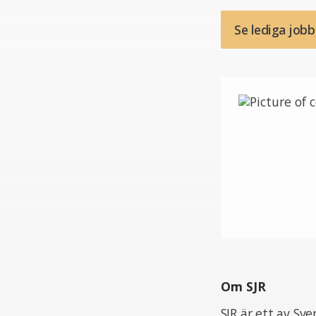
Se lediga job
Om SJR
SJR är ett av Sv