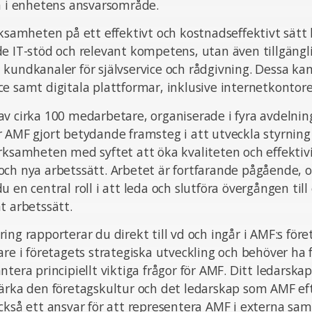
å i enhetens ansvarsområde.
rksamheten på ett effektivt och kostnadseffektivt sätt 
e IT-stöd och relevant kompetens, utan även tillgängl
kundkanaler för självservice och rådgivning. Dessa kan
e samt digitala plattformar, inklusive internetkontore
v cirka 100 medarbetare, organiserade i fyra avdelnin
 AMF gjort betydande framsteg i att utveckla styrning
erksamheten med syftet att öka kvaliteten och effekti
och nya arbetssätt. Arbetet är fortfarande pågående, 
 en central roll i att leda och slutföra övergången till
t arbetssätt.
ing rapporterar du direkt till vd och ingår i AMF:s för
are i företagets strategiska utveckling och behöver ha
tera principiellt viktiga frågor för AMF. Ditt ledarskap 
ärka den företagskultur och det ledarskap som AMF eft
också ett ansvar för att representera AMF i externa s