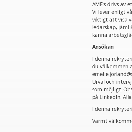
AMF:s drivs av e
Vi lever enligt v
viktigt att visa
ledarskap, jämlik
känna arbetsgläd
Ansökan
I denna rekryte
du välkommen at
emelie.jorland@s
Urval och interv
som möjligt. Obs
på LinkedIn. All
I denna rekryter
Varmt välkomme