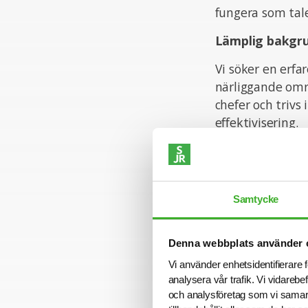
fungera som tal
Lämplig bakgr
Vi söker en erf
närliggande omr
chefer och trivs
effektivisering.
För att lyckas i 
• Effektiviserin
Samtycke
• Digital transf
• Agila arbetssät
Denna webbplats använder 
• Arbete i ledni
Vi använder enhetsidentifierare f
analysera vår trafik. Vi vidarebe
Det är meriteran
och analysföretag som vi samar
bank eller försä