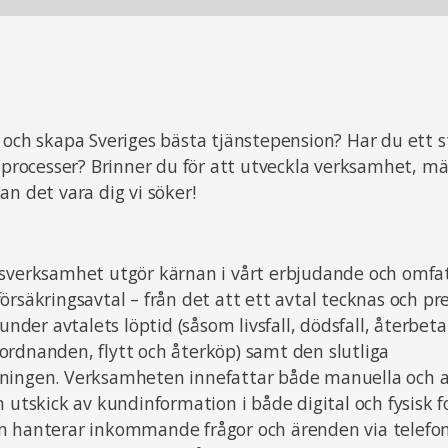
 och skapa Sveriges bästa tjänstepension? Har du ett s
a processer? Brinner du för att utveckla verksamhet, m
an det vara dig vi söker!
gsverksamhet utgör kärnan i vårt erbjudande och omfat
örsäkringsavtal – från det att ett avtal tecknas och 
 under avtalets löptid (såsom livsfall, dödsfall, återbet
rdnanden, flytt och återköp) samt den slutliga
ningen. Verksamheten innefattar både manuella och 
m utskick av kundinformation i både digital och fysisk f
m hanterar inkommande frågor och ärenden via telefon,