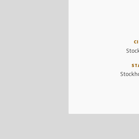
CI
Stoc
ST
Stockh