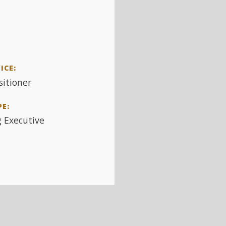
ICE:
sitioner
PE:
g Executive