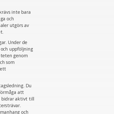
krävs inte bara
iga och
aler utgörs av
t.
gar. Under de
 och uppföljning
viteten genom
och som
 ett
etagsledning. Du
 förmåga att
bidrar aktivt till
ersträvar.
ammanhang och