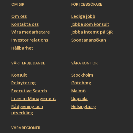
OM SJR
FÖR JOBBSÖKARE
Om oss
Lediga jobb
Kontakta oss
Jobba som konsult
Våra medarbetare
Jobba internt på SJR
Investor relations
Spontanansökan
Hållbarhet
VÅRT ERBJUDANDE
VÅRA KONTOR
Konsult
Stockholm
Rekrytering
Göteborg
Executive Search
Malmö
Interim Management
Uppsala
Rådgivning och
Helsingborg
utveckling
VÅRA REGIONER