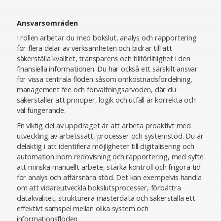
Ansvarsområden
I rollen arbetar du med bokslut, analys och rapportering
för flera delar av verksamheten och bidrar till att
säkerställa kvalitet, transparens och tillförlitlighet i den
finansiella informationen. Du har också ett särskilt ansvar
för vissa centrala flöden såsom omkostnadsfördelning,
management fee och förvaltningsarvoden, där du
säkerställer att principer, logik och utfall är korrekta och
väl fungerande.
En viktig del av uppdraget är att arbeta proaktivt med
utveckling av arbetssätt, processer och systemstöd. Du är
delaktig i att identifiera möjligheter till digitalisering och
automation inom redovisning och rapportering, med syfte
att minska manuellt arbete, stärka kontroll och frigöra tid
för analys och affärsnära stöd. Det kan exempelvis handla
om att vidareutveckla bokslutsprocesser, förbättra
datakvalitet, strukturera masterdata och säkerställa ett
effektivt samspel mellan olika system och
informationsflöden.