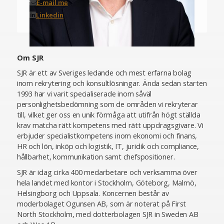
E-mail me
Linkedin
Om SJR
SJR är ett av Sveriges ledande och mest erfarna bolag
inom rekrytering och konsultlösningar. Ända sedan starten
1993 har vi varit specialiserade inom såväl
personlighetsbedömning som de områden vi rekryterar
till, vilket ger oss en unik förmåga att utifrån högt ställda
krav matcha rätt kompetens med rätt uppdragsgivare. Vi
erbjuder specialistkompetens inom ekonomi och finans,
HR och lön, inköp och logistik, IT, juridik och compliance,
hållbarhet, kommunikation samt chefspositioner.
SJR är idag cirka 400 medarbetare och verksamma över
hela landet med kontor i Stockholm, Göteborg, Malmö,
Helsingborg och Uppsala. Koncernen består av
moderbolaget Ogunsen AB, som är noterat på First
North Stockholm, med dotterbolagen SJR in Sweden AB