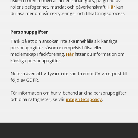
risken i rollen motiverar att en sådan görs, på grund av
rollens befogenhet, mandat och påverkanskraft.
Här
kan
du läsa mer om vår rekryterings- och tillsättningsprocess.
Personuppgifter
Tänk på att din ansökan inte ska innehålla s.k. känsliga
personuppgifter såsom exempelvis hälsa eller
medlemskap i fackförening.
Här
hittar du information om
känsliga personuppgifter.
Notera även att vi tyvärr inte kan ta emot CV via e-post till
följd av GDPR.
För information om hur vi behandlar dina personuppgifter
och dina rättigheter, se vår
integritetspolicy
.