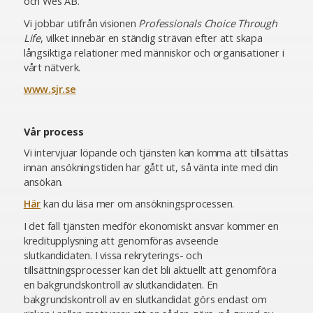
och Wes AB.
Vi jobbar utifrån visionen
Professionals Choice Through
Life
, vilket innebär en ständig strävan efter att skapa
långsiktiga relationer med människor och organisationer i
vårt nätverk.
www.sjr.se
Vår process
Vi intervjuar löpande och tjänsten kan komma att tillsättas
innan ansökningstiden har gått ut, så vänta inte med din
ansökan.
Här
kan du läsa mer om ansökningsprocessen.
I det fall tjänsten medför ekonomiskt ansvar kommer en
kreditupplysning att genomföras avseende
slutkandidaten. I vissa rekryterings- och
tillsättningsprocesser kan det bli aktuellt att genomföra
en bakgrundskontroll av slutkandidaten. En
bakgrundskontroll av en slutkandidat görs endast om