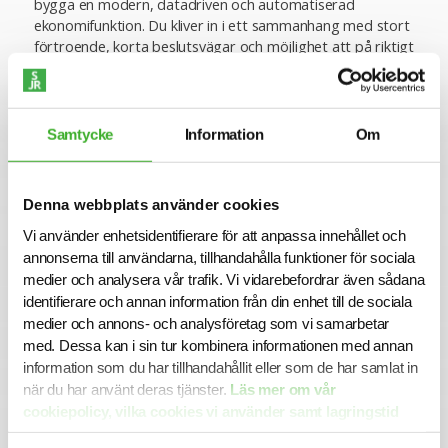
bygga en modern, datadriven och automatiserad
ekonomifunktion. Du kliver in i ett sammanhang med stort
förtroende, korta beslutsvägar och möjlighet att på riktigt
påverka hur hyresredovisning och avisering ska fungera
framåt.
Vi erbjuder flexibla arbetssätt, generösa förmåner och en
Samtycke
Information
Om
inkluderande kultur präglad av samarbete, nyfikenhet och
kontinuerlig utveckling.
Denna webbplats använder cookies
Om företaget
Vi använder enhetsidentifierare för att anpassa innehållet och
Alecta Fastigheter är ett av Sveriges största
annonserna till användarna, tillhandahålla funktioner för sociala
fastighetsbolag med betydande fastighetsvärden och
medier och analysera vår trafik. Vi vidarebefordrar även sådana
tydliga ambitioner att fortsätta växa långsiktigt och
identifierare och annan information från din enhet till de sociala
hållbart. Bolaget ägs av Alecta och vår avkastning går
medier och annons- och analysföretag som vi samarbetar
tillbaka till cirka 2,8 miljoner pensionssparare i hela Sverige.
med. Dessa kan i sin tur kombinera informationen med annan
information som du har tillhandahållit eller som de har samlat in
Vi är ett ungt bolag där organisation, arbetssätt och
kultur byggs med blicken riktad framåt. Digitalisering,
när du har använt deras tjänster.
Läs mer om vår
hållbarhet och långsiktigt värdeskapande är centrala delar
cookiepolicy, vilka cookies vi använder samt lagringstid
i hur vi utvecklar både verksamhet och fastigheter.
här.