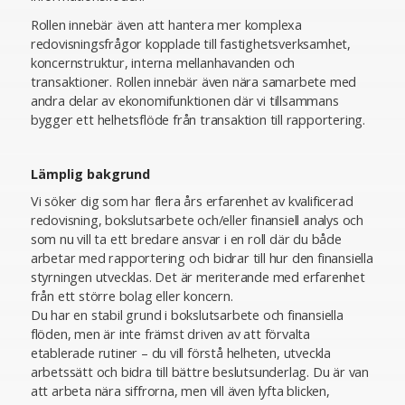
Rollen innebär även att hantera mer komplexa
redovisningsfrågor kopplade till fastighetsverksamhet,
koncernstruktur, interna mellanhavanden och
transaktioner. Rollen innebär även nära samarbete med
andra delar av ekonomifunktionen där vi tillsammans
bygger ett helhetsflöde från transaktion till rapportering.
Lämplig bakgrund
Vi söker dig som har flera års erfarenhet av kvalificerad
redovisning, bokslutsarbete och/eller finansiell analys och
som nu vill ta ett bredare ansvar i en roll där du både
arbetar med rapportering och bidrar till hur den finansiella
styrningen utvecklas. Det är meriterande med erfarenhet
från ett större bolag eller koncern.
Du har en stabil grund i bokslutsarbete och finansiella
flöden, men är inte främst driven av att förvalta
etablerade rutiner – du vill förstå helheten, utveckla
arbetssätt och bidra till bättre beslutsunderlag. Du är van
att arbeta nära siffrorna, men vill även lyfta blicken,