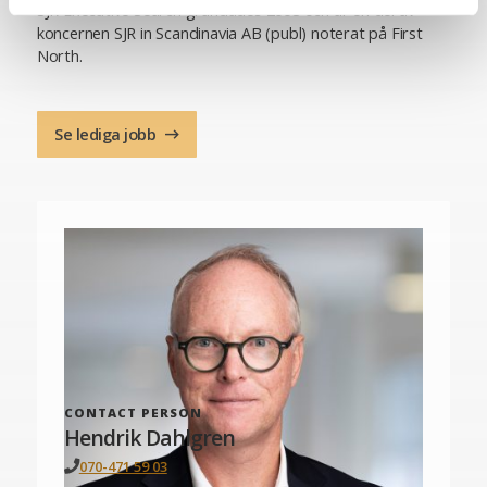
SJR Executive Search grundades 2008 och är en del av
koncernen SJR in Scandinavia AB (publ) noterat på First
North.
Se lediga jobb
CONTACT PERSON
Hendrik Dahlgren
070-471 59 03