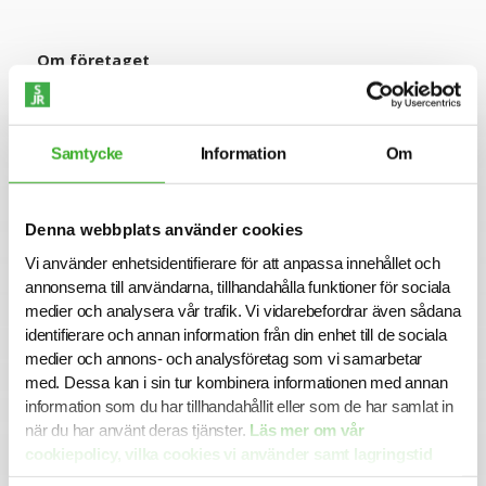
Om företaget
Broods är en entreprenörsdriven koncern med fokus inom
projekt- och fastighetsutveckling, via våra dotterbolag
Buddy energy och PremiumWater jobbar vi med
Samtycke
Information
Om
energioptimering och rent källvatten. Broods arbetar med
att identifiera, utveckla och driva projekt med långsiktigt
värdeskapande. Kulturen präglas av driv, affärsfokus och
en vilja att hitta smarta lösningar – tillsammans.
Denna webbplats använder cookies
Här blir du en del av ett engagerat team där alla bidrar,
Vi använder enhetsidentifierare för att anpassa innehållet och
där idéer välkomnas och där du får vara med och bygga
annonserna till användarna, tillhandahålla funktioner för sociala
nästa steg i vår resa.
medier och analysera vår trafik. Vi vidarebefordrar även sådana
identifierare och annan information från din enhet till de sociala
Hos Broods får du en nyckelroll med stort mandat och
medier och annons- och analysföretag som vi samarbetar
möjligheten att göra tydlig skillnad, du erbjuds:
med. Dessa kan i sin tur kombinera informationen med annan
• En bred roll där du kommer kunna påverka såväl struktur
information som du har tillhandahållit eller som de har samlat in
som affär
när du har använt deras tjänster.
Läs mer om vår
• Möjligheten att bygga upp ekonomifunktionen internt
cookiepolicy, vilka cookies vi använder samt lagringstid
• Tätt samarbete med ledning och projektteam i skarpa
här.