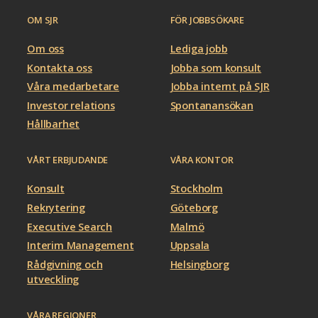
OM SJR
FÖR JOBBSÖKARE
Om oss
Lediga jobb
Kontakta oss
Jobba som konsult
Våra medarbetare
Jobba internt på SJR
Investor relations
Spontanansökan
Hållbarhet
VÅRT ERBJUDANDE
VÅRA KONTOR
Konsult
Stockholm
Rekrytering
Göteborg
Executive Search
Malmö
Interim Management
Uppsala
Rådgivning och
Helsingborg
utveckling
VÅRA REGIONER