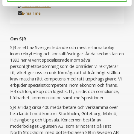
+46 70 471 59 01
E-mail me
Om SJR
SJR är ett av Sveriges ledande och mest erfarna bolag
inom rekrytering och konsultlösningar. Ända sedan starten
1993 har vi varit specialiserade inom såväl
personlighetsbedömning som de områden vi rekryterar
till, vilket ger oss en unik förmåga att utifrån högt ställda
krav matcha rätt kompetens med rätt uppdragsgivare. Vi
erbjuder specialistkompetens inom ekonomi och finans,
HR och lön, inköp och logistik, IT, juridik och compliance,
hållbarhet, kommunikation samt chefspositioner.
SJR är idag cirka 400 medarbetare och verksamma över
hela landet med kontor i Stockholm, Göteborg, Malmö,
Helsingborg och Uppsala. Koncernen består av
moderbolaget Ogunsen AB, som är noterat på First
North Stockholm, med dotterbolagen SJR in Sweden AB