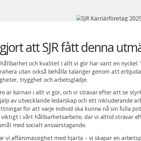
gjort att SJR fått denna utm
ållbarhet och kvalitet i allt vi gör har varit en nyckel. 
trahera utan också behålla talanger genom att erbjuda
gheter, trygghet och arbetsglädje.
är kärnan i allt vi gör, och vi strävar efter att se sty
jälp av utvecklande ledarskap och ett inkluderande a
ttningar för att varje individ ska kunna nå sin fulla po
t viktigt i vårt hållbarhetsarbete, där vi alltid strävar ef
smål med socialt ansvarstagande.
r vi affärsmässighet med hjärta – vi skapar en arbetsp