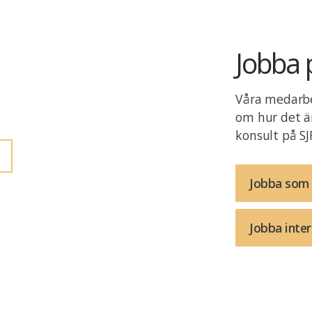
Jobba 
Våra medarbet
om hur det är
konsult på SJ
Jobba som 
Jobba inter