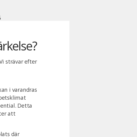
ärkelse?
Vi strävar efter
rkan i varandras
rbetsklimat
tential. Detta
ter att
lats där