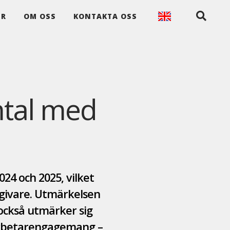
ER
OM OSS
KONTAKTA OSS
mtal med
024 och 2025, vilket
sgivare. Utmärkelsen
 också utmärker sig
arbetarengagemang –