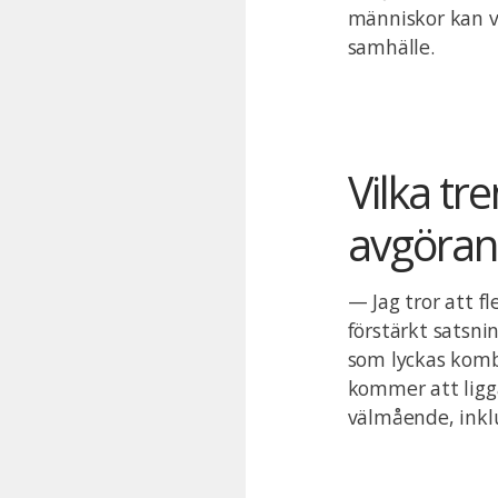
människor kan vä
samhälle.
Vilka tr
avgörand
— Jag tror att f
förstärkt satsn
som lyckas komb
kommer att ligga
välmående, inkl