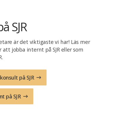
på SJR
are är det viktigaste vi har! Läs mer
 att jobba internt på SJR eller som
R.
konsult på SJR
nt på SJR