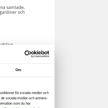
raktiva
sgivarna får
r att vägleda
e samt att
randing-arbete.
Om
arriärföretag.
funktioner för sociala medier och
1 000 företag,
ill de sociala medier och annons-
samtliga
formation som du har
ro, kvalitet och