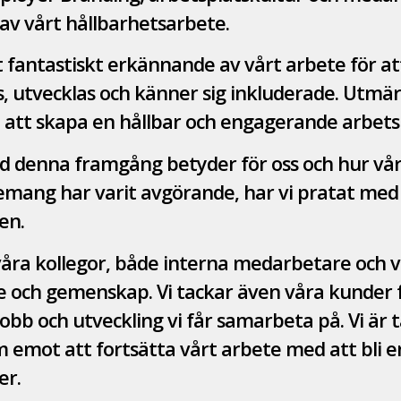
r av vårt hållbarhetsarbete.
tt fantastiskt erkännande av vårt arbete för a
, utvecklas och känner sig inkluderade. Utmär
 att skapa en hållbar och engagerande arbetsp
 vad denna framgång betyder för oss och hur vå
ng har varit avgörande, har vi pratat med M
en.
våra kollegor, både interna medarbetare och vå
e och gemenskap. Vi tackar även våra kunder 
jobb och utveckling vi får samarbeta på. Vi är
m emot att fortsätta vårt arbete med att bli 
er.