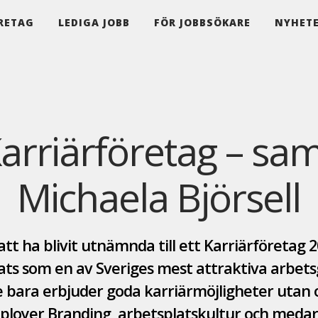
RETAG
LEDIGA JOBB
FÖR JOBBSÖKARE
NYHET
 Karriärföretag – sa
Michaela Björsell
 att ha blivit utnämnda till ett Karriärföretag 2
kats som en av Sveriges mest attraktiva arbet
te bara erbjuder goda karriärmöjligheter utan
loyer Branding, arbetsplatskultur och med