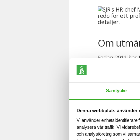
Om utmär
Sedan 2011 har K
arbetsgivare fö
titulera sig som
Sveriges student
uppmärksamma de
Samtycke
Om processen o
Denna webbplats använder 
Samtliga organisa
Vi använder enhetsidentifierare f
Initialt behöver
analysera vår trafik. Vi vidarebe
statliga verk, 
och analysföretag som vi samar
organisationer a