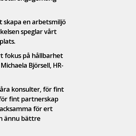
tt skapa en arbetsmiljö
kelsen speglar vårt
lats.
rt fokus på hållbarhet
ichaela Björsell, HR-
ra konsulter, för fint
för fint partnerskap
 tacksamma för ert
en ännu bättre