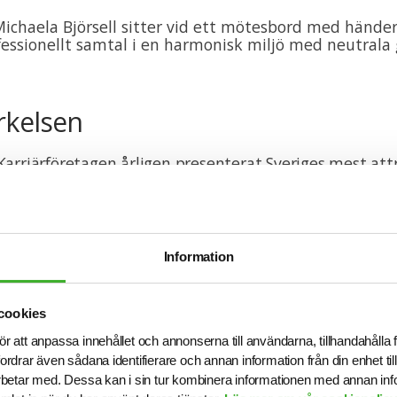
kelsen
arriärföretagen årligen presenterat Sveriges mest att
r studenter och unga yrkesverksamma. De utvalda arbet
 Karriärföretag under ett år. Syftet med utmärkelsen ä
er och Young Professionals till deras nästa arbetsgivar
 företag som bedriver ett framgångsrikt employer b
Information
ch kriterierna
cookies
tioner och företag i Sverige har möjlighet att bli ett K
ör att anpassa innehållet och annonserna till användarna, tillhandahålla 
 kandidaten nå upp till ett antal grundkriterier där ca 
fordrar även sådana identifierare och annan information från din enhet t
myndigheter och kommuner väljs ut. Därefter granskas 
betar med. Dessa kan i sin tur kombinera informationen med annan in
v Karriärföretagens expertpanel som betygsätter närva