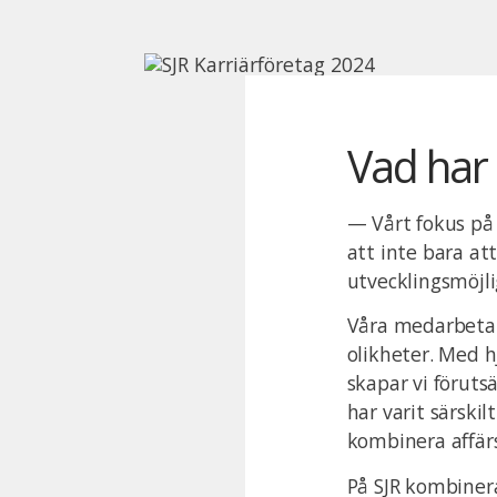
Vad har 
— Vårt fokus på h
att inte bara at
utvecklingsmöjli
Våra medarbetare 
olikheter. Med h
skapar vi förutsä
har varit särskil
kombinera affär
På SJR kombinera