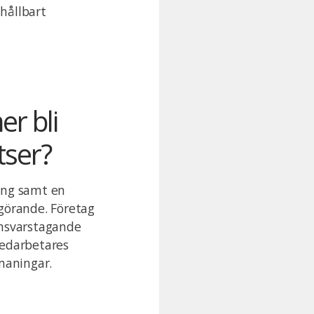
 hållbart
r bli
tser?
ring samt en
görande. Företag
ansvarstagande
medarbetares
maningar.