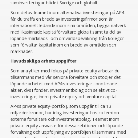
saminvesteringar både i Sverige och globalt.
Som del av teamet inom alternativa investeringar på AP4
får du träffa en bredd av investeringsfirmor som är
internationellt ledande inom sina områden, bygga nätverk
med likasinnade kapitalförvaltare globalt samt ta del av
löpande marknads- och omvärldsbevakning från kollegor
som förvaltar kapital inom en bredd av områden och
marknader.
Huvudsakliga arbetsuppgifter
Som analytiker med fokus på private equity arbetar du
tillsammans med vår seniora förvaltare och stödjer det
löpande arbetet med AP4:s investeringar i onoterade
aktier, dvs i fonder, investmentbolag och selektivt co-
investeringar, inom private equity och venture capital.
AP4:s private equity-portfölj, som uppgår till ca 13
miljarder kronor, har idag investeringar hos ca femton
externa förvaltare och investmentbolag. Teamet inom
private equity ansvarar för dessa relationer och löpande
förvaltning och uppföljning av portföljen tillsammans med