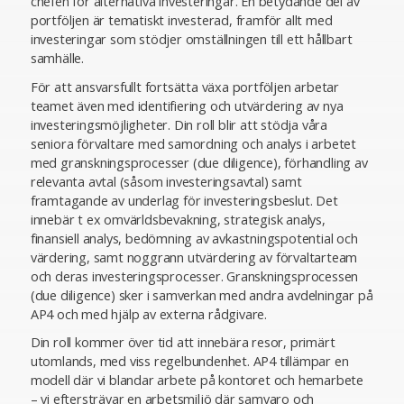
chefen för alternativa investeringar. En betydande del av
portföljen är tematiskt investerad, framför allt med
investeringar som stödjer omställningen till ett hållbart
samhälle.
För att ansvarsfullt fortsätta växa portföljen arbetar
teamet även med identifiering och utvärdering av nya
investeringsmöjligheter. Din roll blir att stödja våra
seniora förvaltare med samordning och analys i arbetet
med granskningsprocesser (due diligence), förhandling av
relevanta avtal (såsom investeringsavtal) samt
framtagande av underlag för investeringsbeslut. Det
innebär t ex omvärldsbevakning, strategisk analys,
finansiell analys, bedömning av avkastningspotential och
värdering, samt noggrann utvärdering av förvaltarteam
och deras investeringsprocesser. Granskningsprocessen
(due diligence) sker i samverkan med andra avdelningar på
AP4 och med hjälp av externa rådgivare.
Din roll kommer över tid att innebära resor, primärt
utomlands, med viss regelbundenhet. AP4 tillämpar en
modell där vi blandar arbete på kontoret och hemarbete
– vi eftersträvar en arbetsmiljö där samvaro och