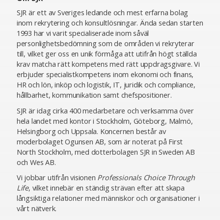
SJR är ett av Sveriges ledande och mest erfarna bolag
inom rekrytering och konsultlösningar. Ända sedan starten
1993 har vi varit specialiserade inom såväl
personlighetsbedömning som de områden vi rekryterar
till, vilket ger oss en unik förmåga att utifrån högt ställda
krav matcha rätt kompetens med rätt uppdragsgivare. Vi
erbjuder specialistkompetens inom ekonomi och finans,
HR och lön, inköp och logistik, IT, juridik och compliance,
hållbarhet, kommunikation samt chefspositioner.
SJR är idag cirka 400 medarbetare och verksamma över
hela landet med kontor i Stockholm, Göteborg, Malmö,
Helsingborg och Uppsala. Koncernen består av
moderbolaget Ogunsen AB, som är noterat på First
North Stockholm, med dotterbolagen SJR in Sweden AB
och Wes AB.
Vi jobbar utifrån visionen
Professionals Choice Through
Life
, vilket innebär en ständig strävan efter att skapa
långsiktiga relationer med människor och organisationer i
vårt nätverk.