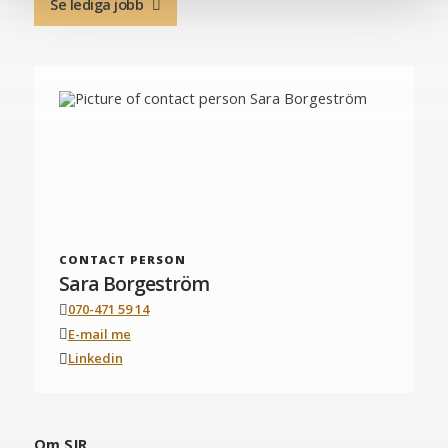
Se lediga jobb
CONTACT PERSON
Sara Borgeström
070-471 59 14
E-mail me
Linkedin
Om SJR