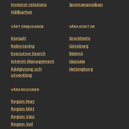
Investor relations
Spontanansökan
Hållbarhet
VÅRT ERBJUDANDE
VÅRA KONTOR
Konsult
Stockholm
Rekrytering
Göteborg
Executive Search
Malmö
Interim Management
Uppsala
Rådgivning och
Helsingborg
utveckling
VÅRA REGIONER
Region Norr
Region Mitt
Region Väst
Region Syd