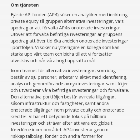
Om tjänsten
Fjärde AP-fonden (AP4) söker en analytiker med inriktning
private equity till gruppen alternativa investeringar, vars
uppdrag är att förvalta AP4:s onoterade investeringar.
Utöver att förvalta befintliga investeringar är gruppens
uppdrag att över tid öka andelen onoterade investeringar
i portföljen. Vi söker nu ytterligare en kollega som kan
stärka upp vårt team och bidra till att vi fortsätter
utvecklas och når våra högt uppsatta mål.
Inom teamet för alternativa investeringar, som idag
består av sju personer, arbetar vi aktivt med identifiering,
analys och genomförande av nya investeringar samt följer
och utvärderar våra befintliga investeringar och förvaltare.
Den alternativa portföljen består av reala tillgångar,
såsom infrastruktur och fastigheter, samt andra
onoterade tillgångar inom private equity och onoterade
krediter. Vi har ett betydande fokus på hållbara
investeringar och strävar efter att vara ett globalt
föredöme inom området. AP4 investerar genom
riskkapitalbolag, fonder och andra former för