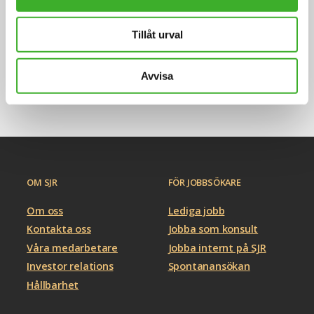
Vi har ett gediget nätverk och ser fram emot att
du blir en del av det!
Tillåt urval
Registrera CV och intresseområden
Avvisa
OM SJR
FÖR JOBBSÖKARE
Om oss
Lediga jobb
Kontakta oss
Jobba som konsult
Våra medarbetare
Jobba internt på SJR
Investor relations
Spontanansökan
Hållbarhet